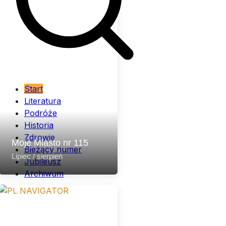
Start
Literatura
Podróże
Historia
Zdrowie
Moje Miasto nr 115
Bieżący numer
Lipiec / sierpień
Jubileusz
Archiwum