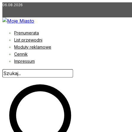
Przejdź
06.08.2026
do
treści
Prenumerata
List przewodni
Moduły reklamowe
Cennik
Impressum