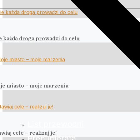
e każda droga prowadzi do celu
je miasto – moje marzenia
List przewodni
wiaj cele – realizuj je!
Prenumerata