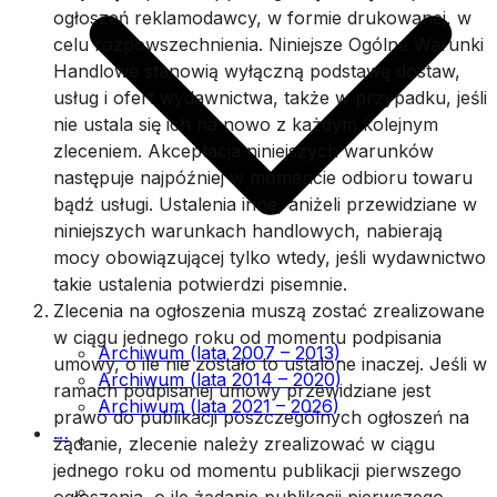
ogłoszeń reklamodawcy, w formie drukowanej, w
celu rozpowszechnienia. Niniejsze Ogólne Warunki
Handlowe stanowią wyłączną podstawę dostaw,
usług i ofert wydawnictwa, także w przypadku, jeśli
nie ustala się ich na nowo z każdym kolejnym
zleceniem. Akceptacja niniejszych warunków
następuje najpóźniej w momencie odbioru towaru
bądź usługi. Ustalenia inne, aniżeli przewidziane w
niniejszych warunkach handlowych, nabierają
mocy obowiązującej tylko wtedy, jeśli wydawnictwo
takie ustalenia potwierdzi pisemnie.
Zlecenia na ogłoszenia muszą zostać zrealizowane
w ciągu jednego roku od momentu podpisania
Archiwum (lata 2007 – 2013)
umowy, o ile nie zostało to ustalone inaczej. Jeśli w
Archiwum (lata 2014 – 2020)
ramach podpisanej umowy przewidziane jest
Archiwum (lata 2021 – 2026)
prawo do publikacji poszczególnych ogłoszeń na
List przewodni
…
żądanie, zlecenie należy zrealizować w ciągu
jednego roku od momentu publikacji pierwszego
Prenumerata
ogłoszenia, o ile żądanie publikacji pierwszego