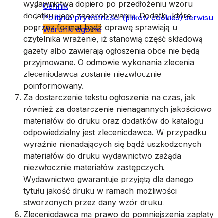
wydawnictwa dopiero po przedłożeniu wzoru
Cennik
dodatku i jego zaaprobowaniu. Dodatki, które
Polityka prywatności (plików cookies) serwisu
poprzez format bądź oprawę sprawiają u
Warunki ogólne
czytelnika wrażenie, iż stanowią część składową
gazety albo zawierają ogłoszenia obce nie będą
przyjmowane. O odmowie wykonania zlecenia
zleceniodawca zostanie niezwłocznie
poinformowany.
Za dostarczenie tekstu ogłoszenia na czas, jak
również za dostarczenie nienagannych jakościowo
materiałów do druku oraz dodatków do katalogu
odpowiedzialny jest zleceniodawca. W przypadku
wyraźnie nienadających się bądź uszkodzonych
materiałów do druku wydawnictwo zażąda
niezwłocznie materiałów zastępczych.
Wydawnictwo gwarantuje przyjętą dla danego
tytułu jakość druku w ramach możliwości
stworzonych przez dany wzór druku.
Zleceniodawca ma prawo do pomniejszenia zapłaty