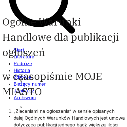
Ogólne Warunki
Handlowe dla publikacji
ogłoszeń
Start
Literatura
Podróże
Historia
w czasopiśmie MOJE
Zdrowie
Archiwum (lata 2007 – 2013)
Bieżący numer
MIASTO
Jubileusz
Archiwum (lata 2014 – 2020)
Archiwum
Archiwum (lata 2021 – 2026)
„Zleceniami na ogłoszenia“ w sensie opisanych
…
dalej Ogólnych Warunków Handlowych jest umowa
dotycząca publikacji jednego bądź większej ilości