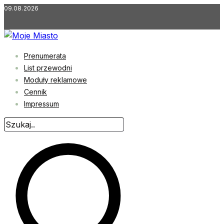
Przejdź
09.08.2026
do
treści
Prenumerata
List przewodni
Moduły reklamowe
Cennik
Impressum