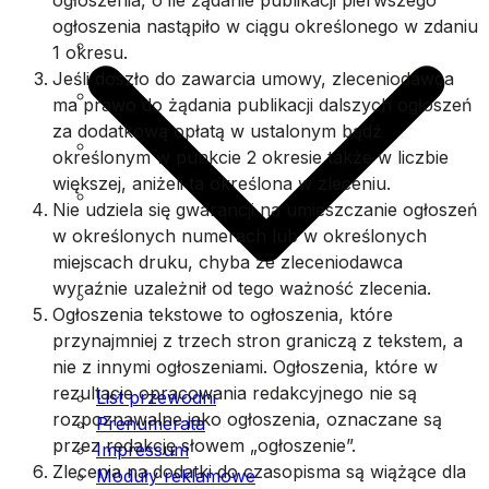
ogłoszenia nastąpiło w ciągu określonego w zdaniu
Impressum
1 okresu.
Jeśli doszło do zawarcia umowy, zleceniodawca
Moduły reklamowe
ma prawo do żądania publikacji dalszych ogłoszeń
za dodatkową opłatą w ustalonym bądź
Cennik
określonym w punkcie 2 okresie także w liczbie
większej, aniżeli ta określona w zleceniu.
Polityka prywatności (plików
Nie udziela się gwarancji na umieszczanie ogłoszeń
w określonych numerach lub w określonych
cookies) serwisu
miejscach druku, chyba że zleceniodawca
Warunki ogólne
wyraźnie uzależnił od tego ważność zlecenia.
Ogłoszenia tekstowe to ogłoszenia, które
przynajmniej z trzech stron graniczą z tekstem, a
nie z innymi ogłoszeniami. Ogłoszenia, które w
rezultacie opracowania redakcyjnego nie są
List przewodni
rozpoznawalne jako ogłoszenia, oznaczane są
Prenumerata
przez redakcję słowem „ogłoszenie”.
Impressum
Zlecenia na dodatki do czasopisma są wiążące dla
Moduły reklamowe