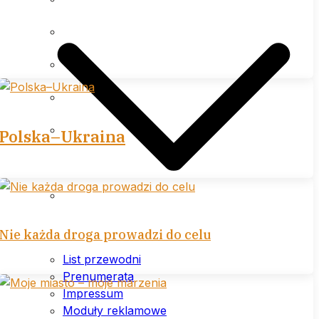
Impressum
Moduły reklamowe
Cennik
Polityka prywatności (plików
Polska–Ukraina
cookies) serwisu
Warunki ogólne
Nie każda droga prowadzi do celu
List przewodni
Prenumerata
Impressum
Moduły reklamowe