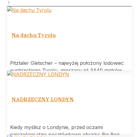
Na dachu Tyrolu
Pitztaler Gletscher – najwyżej położony lodowiec
austriackiego Tyrolu, mierzący aż 3440 metrów
wysokości.
NADRZECZNY LONDYN
Kiedy myślisz o Londynie, przed oczami
najczęściej stają pocztówkowe obrazy: Big Ben,