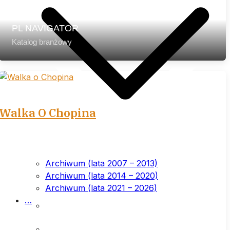
PL NAVIGATOR
Katalog branżowy
Walka O Chopina
Archiwum (lata 2007 – 2013)
Archiwum (lata 2014 – 2020)
Archiwum (lata 2021 – 2026)
…
List przewodni
Prenumerata