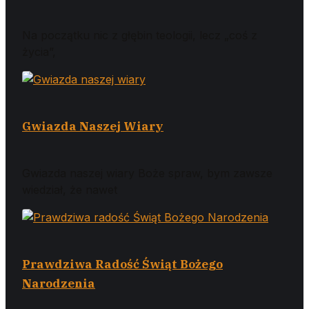
Na początku nic z głębin teologii, lecz „coś z
życia”,
Gwiazda Naszej Wiary
Gwiazda naszej wiary Boże spraw, bym zawsze
wiedział, że nawet
Prawdziwa Radość Świąt Bożego
Narodzenia