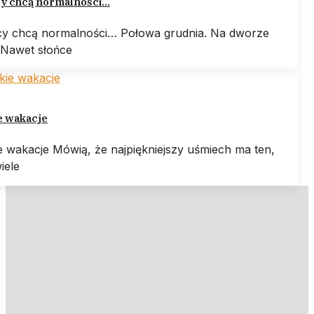
y chcą normalności…
y chcą normalności… Połowa grudnia. Na dworze
 Nawet słońce
e wakacje
e wakacje Mówią, że najpiękniejszy uśmiech ma ten,
iele