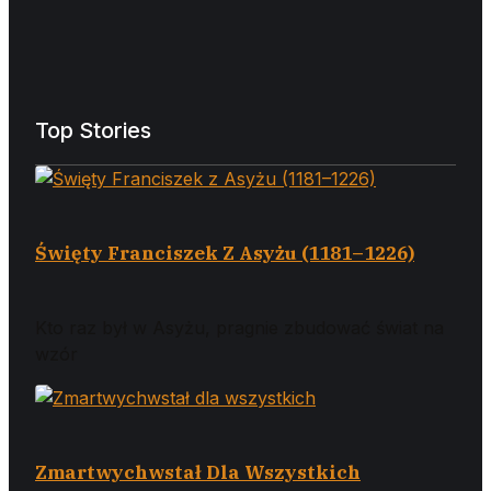
Top Stories
Święty Franciszek Z Asyżu (1181–1226)
Kto raz był w Asyżu, pragnie zbudować świat na
wzór
Zmartwychwstał Dla Wszystkich