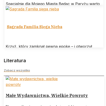
Specjalnie dla Mojego Miasta Będąc w Paryżu warto
odwiedzić Bibliotekę Polską na wyspie świętego
Ludwika. Jej misją jest gromadzenie, utrzymanie
Sagrada Familia Sięga Nieba
Krzyż, który zamknął pewną epokę – i otworzył
następną W Barcelonie wydarzyło się coś, co można
nazwać architektonicznym „amen” po
Literatura
Zobacz wszystko
Małe Wydawnictwa, Wielkie Powroty