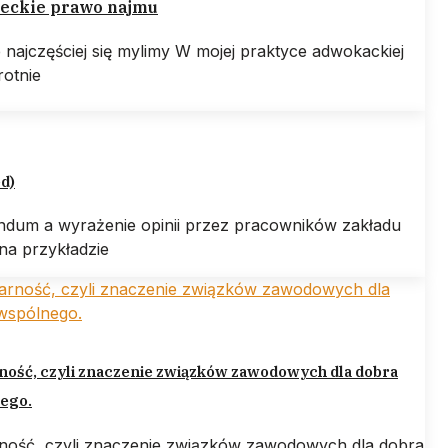
eckie prawo najmu
e najczęściej się mylimy W mojej praktyce adwokackiej
rotnie
ed)
ndum a wyrażenie opinii przez pracowników zakładu
na przykładzie
ność, czyli znaczenie związków zawodowych dla dobra
ego.
rność, czyli znaczenie związków zawodowych dla dobra