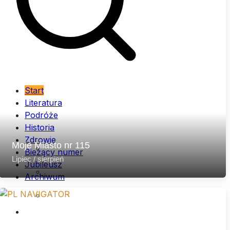
Start
Literatura
Podróże
Historia
Zdrowie
Archiwum (lata 2007 – 2013)
Moje Miasto nr 115
Bieżący numer
Lipiec / sierpień
Jubileusz
Archiwum (lata 2014 – 2020)
Archiwum
Archiwum (lata 2021 – 2026)
…