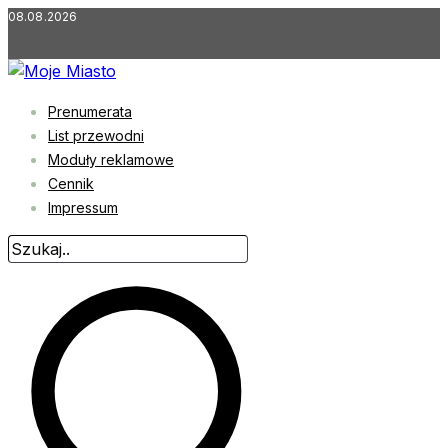
Przejdź
08.08.2026
do
treści
Prenumerata
List przewodni
Moduły reklamowe
Cennik
Impressum