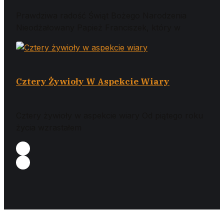
Prawdziwa radość Świąt Bożego Narodzenia
Nieodżałowany Papież Franciszek, który w
Cztery Żywioły W Aspekcie Wiary
Cztery żywioły w aspekcie wiary Od piątego roku
życia wzrastałem