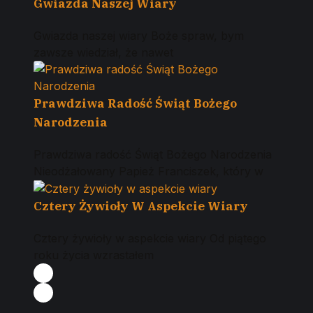
Gwiazda Naszej Wiary
Gwiazda naszej wiary Boże spraw, bym
zawsze wiedział, że nawet
Prawdziwa Radość Świąt Bożego
Narodzenia
Prawdziwa radość Świąt Bożego Narodzenia
Nieodżałowany Papież Franciszek, który w
Cztery Żywioły W Aspekcie Wiary
Cztery żywioły w aspekcie wiary Od piątego
roku życia wzrastałem