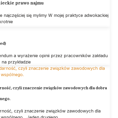
ieckie prawo najmu
ie najczęściej się mylimy W mojej praktyce adwokackiej
krotnie
led)
endum a wyrażenie opinii przez pracowników zakładu
 na przykładzie
rność, czyli znaczenie związków zawodowych dla dobra
nego.
arność, czyli znaczenie związków zawodowych dla
 wspólnego. „Jeden drugiego