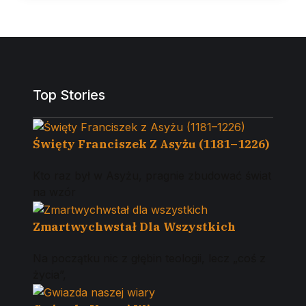
Top Stories
Święty Franciszek Z Asyżu (1181–1226)
Kto raz był w Asyżu, pragnie zbudować świat
na wzór
Zmartwychwstał Dla Wszystkich
Na początku nic z głębin teologii, lecz „coś z
życia”,