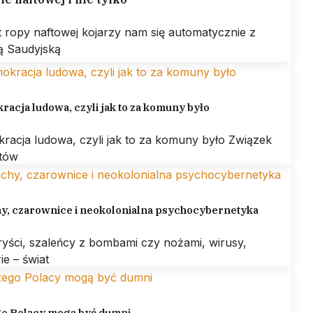
 ropy naftowej kojarzy nam się automatycznie z
ą Saudyjską
acja ludowa, czyli jak to za komuny było
racja ludowa, czyli jak to za komuny było Związek
otów
hy, czarownice i neokolonialna psychocybernetyka
ryści, szaleńcy z bombami czy nożami, wirusy,
ie – świat
go Polacy mogą być dumni