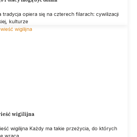
 tradycja opiera się na czterech filarach: cywilizacji
kiej, kulturze
eść wigilijna
eść wigilijna Każdy ma takie przeżycia, do których
ie wraca