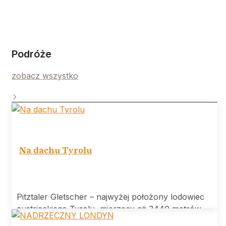
Podróże
zobacz wszystko
Na dachu Tyrolu
Pitztaler Gletscher – najwyżej położony lodowiec
austriackiego Tyrolu, mierzący aż 3440 metrów
wysokości.