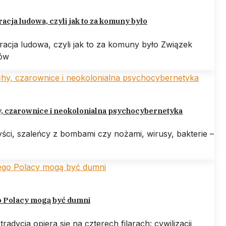
cja ludowa, czyli jak to za komuny było
acja ludowa, czyli jak to za komuny było Związek
tów
y, czarownice i neokolonialna psychocybernetyka
ści, szaleńcy z bombami czy nożami, wirusy, bakterie –
o Polacy mogą być dumni
tradycja opiera się na czterech filarach: cywilizacji