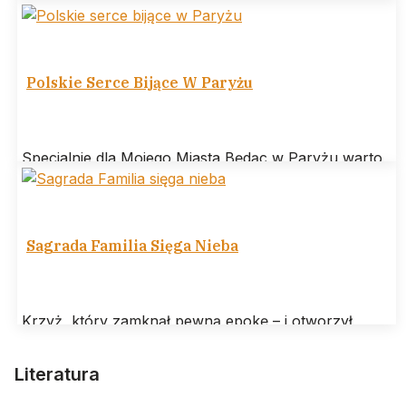
Polską są w miarę poprawne, co objawia się głównie
w kinematografii.
Polskie Serce Bijące W Paryżu
Specjalnie dla Mojego Miasta Będąc w Paryżu warto
odwiedzić Bibliotekę Polską na wyspie świętego
Ludwika. Jej misją jest gromadzenie, utrzymanie
Sagrada Familia Sięga Nieba
Krzyż, który zamknął pewną epokę – i otworzył
następną W Barcelonie wydarzyło się coś, co można
nazwać architektonicznym „amen” po
Literatura