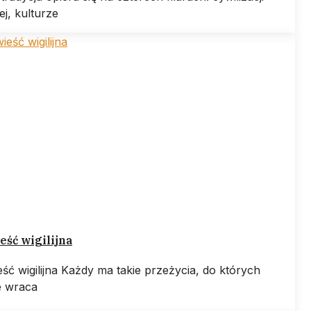
iej, kulturze
ść wigilijna
ść wigilijna Każdy ma takie przeżycia, do których
e wraca