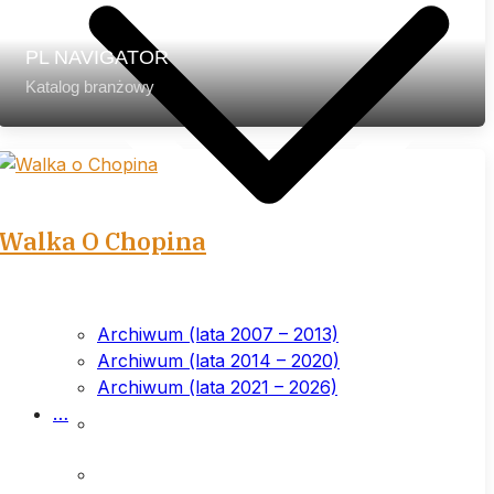
PL NAVIGATOR
Katalog branżowy
Walka O Chopina
Archiwum (lata 2007 – 2013)
Archiwum (lata 2014 – 2020)
Archiwum (lata 2021 – 2026)
List przewodni
…
Prenumerata