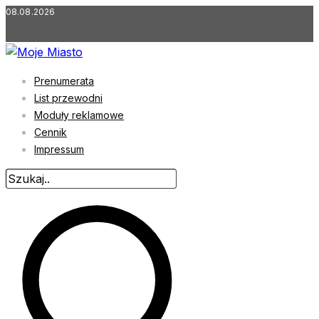
Przejdź
08.08.2026
do
treści
Prenumerata
List przewodni
Moduły reklamowe
Cennik
Impressum