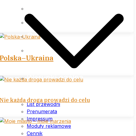
Impressum
Moduły reklamowe
Cennik
Polityka prywatności (plików
Polska–Ukraina
cookies) serwisu
Warunki ogólne
Nie każda droga prowadzi do celu
List przewodni
Prenumerata
Impressum
Moduły reklamowe
Cennik