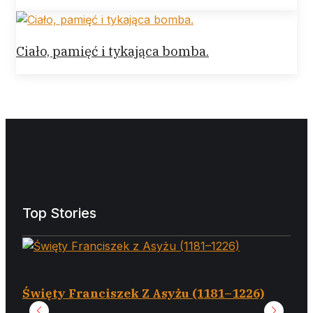
Ciało, pamięć i tykająca bomba.
Top Stories
Święty Franciszek Z Asyżu (1181–1226)
Zma