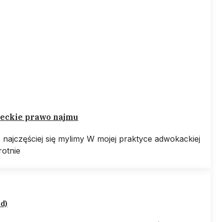
eckie prawo najmu
e najczęściej się mylimy W mojej praktyce adwokackiej
rotnie
ed)