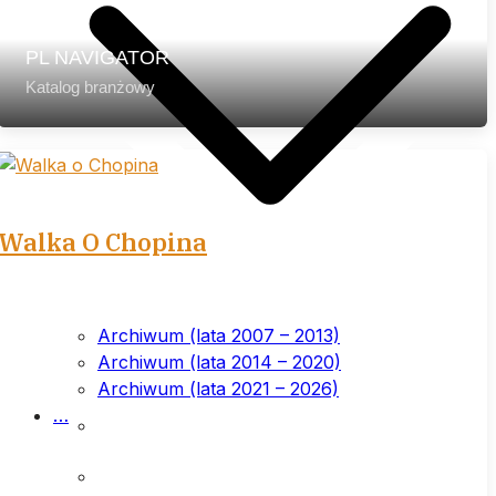
PL NAVIGATOR
Katalog branżowy
Walka O Chopina
Archiwum (lata 2007 – 2013)
Archiwum (lata 2014 – 2020)
Archiwum (lata 2021 – 2026)
List przewodni
…
Prenumerata