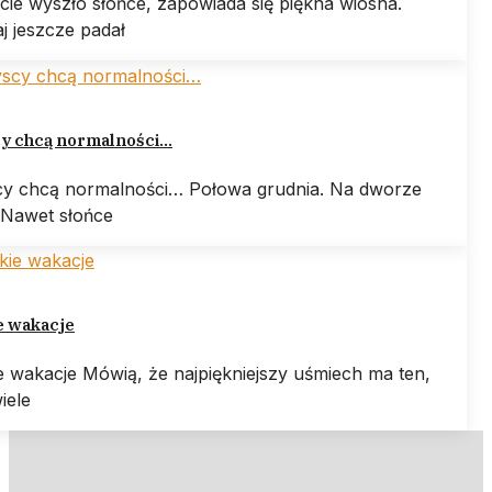
cie wyszło słońce, zapowiada się piękna wiosna.
j jeszcze padał
y chcą normalności…
y chcą normalności… Połowa grudnia. Na dworze
 Nawet słońce
e wakacje
e wakacje Mówią, że najpiękniejszy uśmiech ma ten,
iele