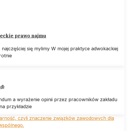
eckie prawo najmu
e najczęściej się mylimy W mojej praktyce adwokackiej
rotnie
ed)
ndum a wyrażenie opinii przez pracowników zakładu
na przykładzie