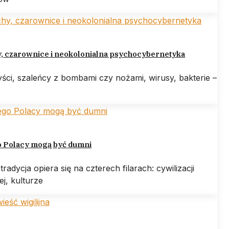
y, czarownice i neokolonialna psychocybernetyka
ści, szaleńcy z bombami czy nożami, wirusy, bakterie –
o Polacy mogą być dumni
tradycja opiera się na czterech filarach: cywilizacji
iej, kulturze