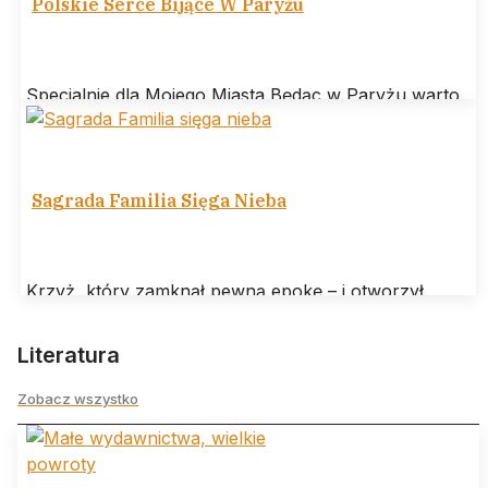
Polskie Serce Bijące W Paryżu
Specjalnie dla Mojego Miasta Będąc w Paryżu warto
odwiedzić Bibliotekę Polską na wyspie świętego
Ludwika. Jej misją jest gromadzenie, utrzymanie
Sagrada Familia Sięga Nieba
Krzyż, który zamknął pewną epokę – i otworzył
następną W Barcelonie wydarzyło się coś, co można
nazwać architektonicznym „amen” po
Literatura
Zobacz wszystko