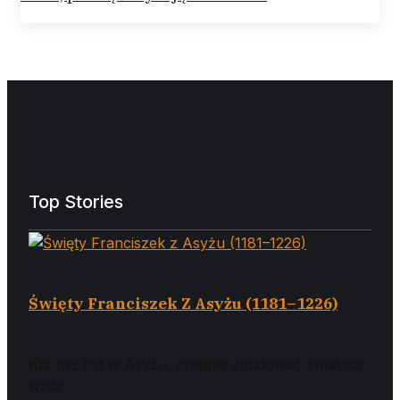
Top Stories
Święty Franciszek Z Asyżu (1181–1226)
Kto raz był w Asyżu, pragnie zbudować świat na
wzór