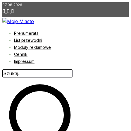
Przejdź
07.08.2026
do
treści
Prenumerata
List przewodni
Moduły reklamowe
Cennik
Impressum