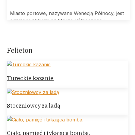
Miasto portowe, nazywane Wenecją Północy, jest
oddalone 100 km od Morza Północnego i
Felieton
Tureckie kazanie
Stoczniowcy za ladą
Ciało, pamięć i tykająca bomba.