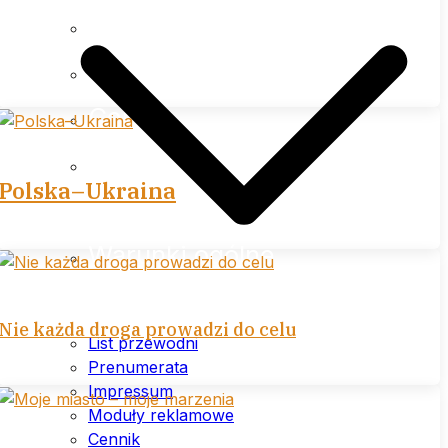
Impressum
Moduły reklamowe
Cennik
Polityka prywatności (plików
Polska–Ukraina
cookies) serwisu
Warunki ogólne
Nie każda droga prowadzi do celu
List przewodni
Prenumerata
Impressum
Moduły reklamowe
Cennik