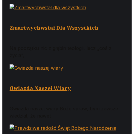
Zmartwychwstał Dla Wszystkich
Na początku nic z głębin teologii, lecz „coś z
życia”,
Gwiazda Naszej Wiary
Gwiazda naszej wiary Boże spraw, bym zawsze
wiedział, że nawet