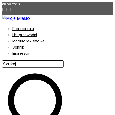
Przejdź
08.08.2026
do
treści
Prenumerata
List przewodni
Moduły reklamowe
Cennik
Impressum