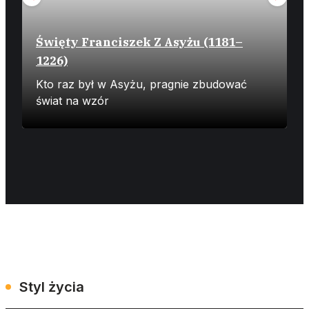
Święty Franciszek Z Asyżu (1181–
1226)
Z
Kto raz był w Asyżu, pragnie zbudować
N
świat na wzór
ż
Styl życia