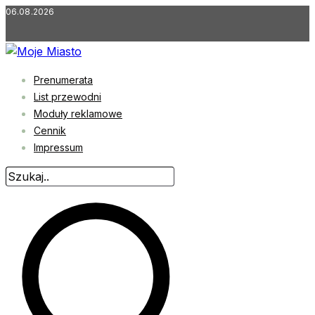
Przejdź
06.08.2026
do
treści
Prenumerata
List przewodni
Moduły reklamowe
Cennik
Impressum