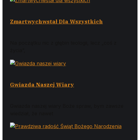
Zmartwychwstał Dla Wszystkich
Na początku nic z głębin teologii, lecz „coś z
życia”,
Gwiazda Naszej Wiary
Gwiazda naszej wiary Boże spraw, bym zawsze
wiedział, że nawet