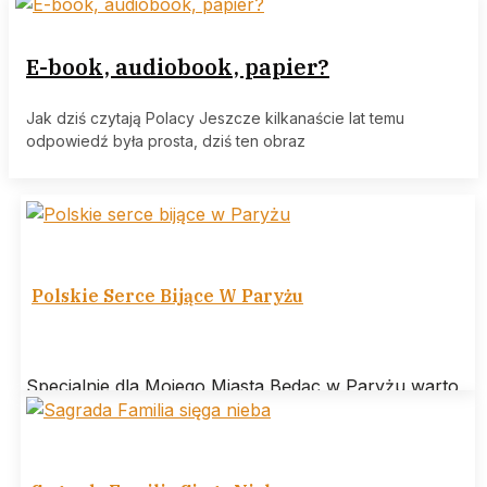
E-book, audiobook, papier?
Jak dziś czytają Polacy Jeszcze kilkanaście lat temu
odpowiedź była prosta, dziś ten obraz
Polskie Serce Bijące W Paryżu
Specjalnie dla Mojego Miasta Będąc w Paryżu warto
odwiedzić Bibliotekę Polską na wyspie świętego
Ludwika. Jej misją jest gromadzenie, utrzymanie