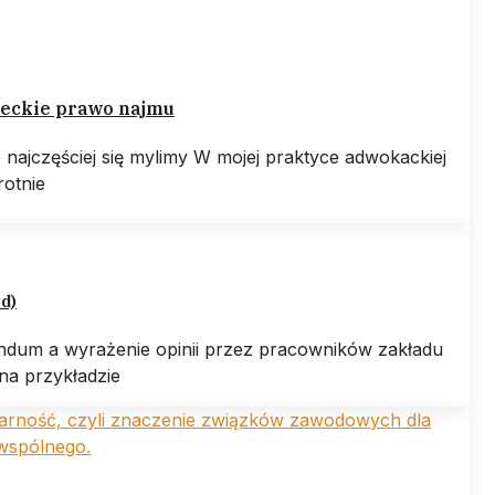
eckie prawo najmu
e najczęściej się mylimy W mojej praktyce adwokackiej
rotnie
ed)
ndum a wyrażenie opinii przez pracowników zakładu
na przykładzie