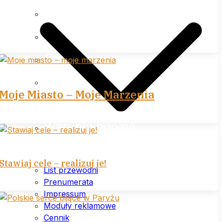
Impressum
Moduły reklamowe
Cennik
Polityka prywatności (plików
Moje Miasto – Moje Marzenia
cookies) serwisu
Warunki ogólne
Stawiaj cele – realizuj je!
List przewodni
Prenumerata
Impressum
Moduły reklamowe
Cennik