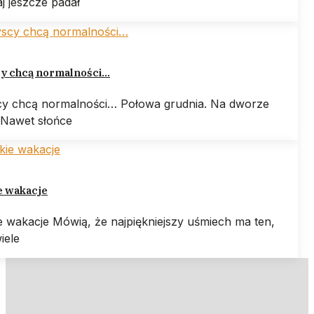
j jeszcze padał
y chcą normalności…
y chcą normalności… Połowa grudnia. Na dworze
 Nawet słońce
e wakacje
e wakacje Mówią, że najpiękniejszy uśmiech ma ten,
iele