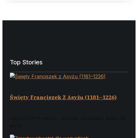
Top Stories
Święty Franciszek Z Asyżu (1181–1226)
Kto raz był w Asyżu, pragnie zbudować świat na
wzór