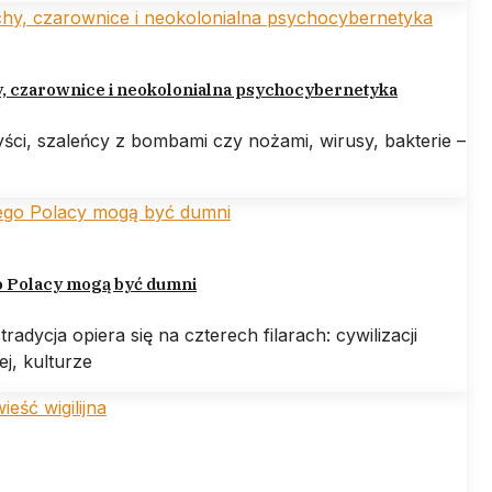
y, czarownice i neokolonialna psychocybernetyka
ści, szaleńcy z bombami czy nożami, wirusy, bakterie –
o Polacy mogą być dumni
tradycja opiera się na czterech filarach: cywilizacji
iej, kulturze