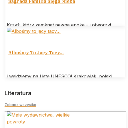
Sagrada Familia Sięga Nieba
Krzyż, który zamknął pewną epokę – i otworzył
następną W Barcelonie wydarzyło się coś, co można
nazwać architektonicznym „amen” po
Albośmy To Jacy Tacy…
i wejdziemy na Listę UNESCO! Krakowiak, polski
taniec narodowy, jest kolejnym kandydatem – po
polonezie – na Listę Niematerialnego Dziedzictwa
Literatura
Zobacz wszystko