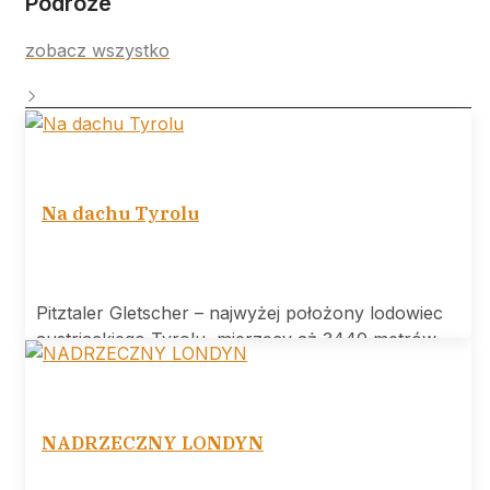
Podróże
zobacz wszystko
Na dachu Tyrolu
Pitztaler Gletscher – najwyżej położony lodowiec
austriackiego Tyrolu, mierzący aż 3440 metrów
wysokości.
NADRZECZNY LONDYN