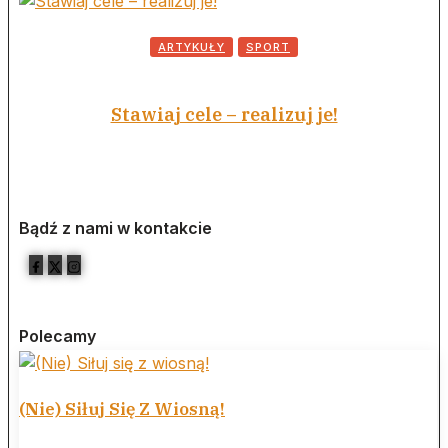
ARTYKUŁY
SPORT
Stawiaj cele – realizuj je!
Bądź z nami w kontakcie
Polecamy
(Nie) Siłuj Się Z Wiosną!