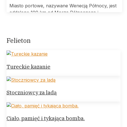
Miasto portowe, nazywane Wenecją Północy, jest
oddalone 100 km od Morza Północnego i
Felieton
Tureckie kazanie
Stoczniowcy za ladą
Ciało, pamięć i tykająca bomba.